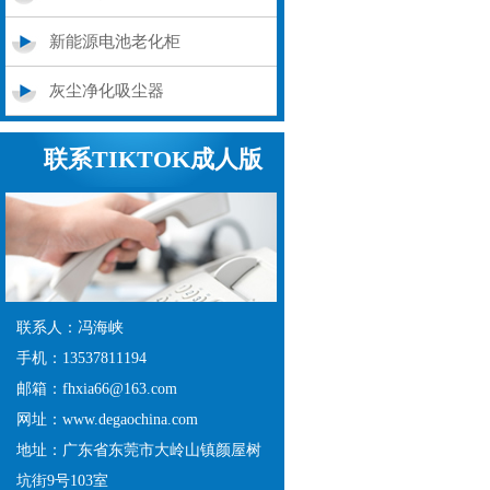
新能源电池老化柜
灰尘净化吸尘器
联系TIKTOK成人版
APP下载
联系人：冯海峡
手机：13537811194
邮箱：fhxia66@163.com
网址：www.degaochina.com
地址：广东省东莞市大岭山镇颜屋树
坑街9号103室