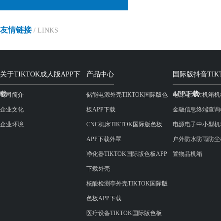
友情链接
/ LINKS
关于TIKTOK成人版APP下
产品中心
国际版抖音TIK
载
APP下载
公司简介
储能电源外壳TIKTOK国际版色
电源电力大机箱机
企业文化
板APP下载
金融信息终端查询
企业环境
CNC机床TIKTOK国际版色板
电源电子中小型机
APP下载外罩
户外防水防雨防尘
净化器TIKTOK国际版色板APP
置物品机箱
下载外壳
核酸检测亭外壳TIKTOK国际版
色板APP下载
医疗设备TIKTOK国际版色板