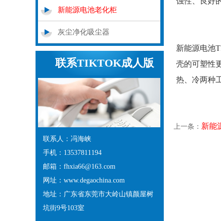
蚀性、
新能源电池老化柜
灰尘净化吸尘器
新能源电池T
联系TIKTOK成人版
壳的可塑性更
热、冷两
APP下载
新能
上一条：
联系人：冯海峡
手机：13537811194
邮箱：fhxia66@163.com
网址：www.degaochina.com
地址：广东省东莞市大岭山镇颜屋树
坑街9号103室