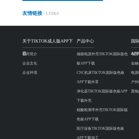
友情链接
/ LINKS
关于TIKTOK成人版APP下
产品中心
国际
载
AP
公司简介
储能电源外壳TIKTOK国际版色
电源
企业文化
板APP下载
金融
企业环境
CNC机床TIKTOK国际版色板
电源
APP下载外罩
户外
净化器TIKTOK国际版色板APP
置物
下载外壳
核酸检测亭外壳TIKTOK国际版
色板APP下载
医疗设备TIKTOK国际版色板
APP下载加工