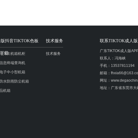
版抖音TIKTOK色板
技术服务
联系TIKTOK成人版
广东TIKTOK成人版A
P下载
电力大机箱机柜
技术服务
联系人：冯海峡
信息终端查询机
手机：13537811194
电子中小型机箱
邮箱：fhxia66@163.c
网址：www.degaochin
防水防雨防尘机箱
地址：广东省东莞
品机箱